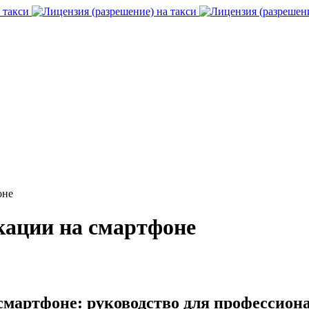
оне
кации на смартфоне
смартфоне: руководство для профессион