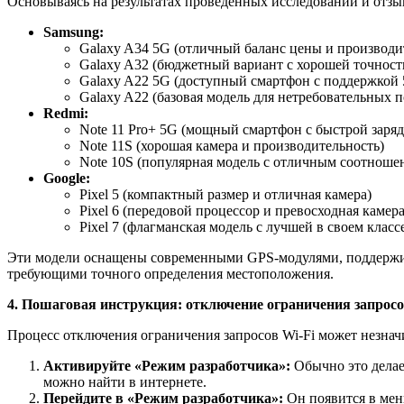
Основываясь на результатах проведенных исследований и отзы
Samsung:
Galaxy A34 5G (отличный баланс цены и производи
Galaxy A32 (бюджетный вариант с хорошей точност
Galaxy A22 5G (доступный смартфон с поддержкой
Galaxy A22 (базовая модель для нетребовательных п
Redmi:
Note 11 Pro+ 5G (мощный смартфон с быстрой заряд
Note 11S (хорошая камера и производительность)
Note 10S (популярная модель с отличным соотношен
Google:
Pixel 5 (компактный размер и отличная камера)
Pixel 6 (передовой процессор и превосходная камера
Pixel 7 (флагманская модель с лучшей в своем клас
Эти модели оснащены современными GPS-модулями, поддержива
требующими точного определения местоположения.
4. Пошаговая инструкция: отключение ограничения запросо
Процесс отключения ограничения запросов Wi-Fi может незнач
Активируйте «Режим разработчика»:
Обычно это делае
можно найти в интернете.
Перейдите в «Режим разработчика»:
Он появится в мен