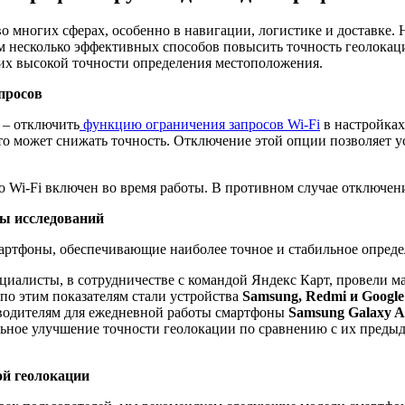
о многих сферах, особенно в навигации, логистике и доставке.
м несколько эффективных способов повысить точность геолокац
щих высокой точности определения местоположения.
просов
 – отключить
функцию ограничения запросов Wi-Fi
в настройках
то может снижать точность. Отключение этой опции позволяет ус
о Wi-Fi включен во время работы. В противном случае отключени
ты исследований
артфоны, обеспечивающие наиболее точное и стабильное опред
иалисты, в сотрудничестве с командой Яндекс Карт, провели м
по этим показателям стали устройства
Samsung, Redmi и Google 
водителям для ежедневной работы смартфоны
Samsung Galaxy A3
ельное улучшение точности геолокации по сравнению с их преды
ой геолокации