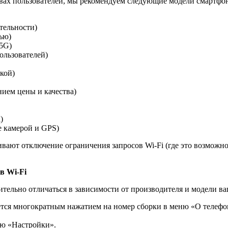
вах пользователей, мы рекомендуем следующие модели смартфон
тельности)
ью)
 5G)
ользователей)
кой)
ием цены и качества)
)
се камерой и GPS)
ют отключение ограничения запросов Wi-Fi (где это возможно
в Wi-Fi
ительно отличаться в зависимости от производителя и модели в
тся многократным нажатием на номер сборки в меню «О телефон
ю «Настройки».