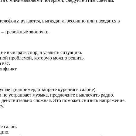
та с минимальными потерями, следуйте этим советам.
елефону, ругаются, выглядят агрессивно или находятся в
 – тревожные звоночки.
 не выиграть спор, а уладить ситуацию.
етной проблемой, которую можно решить.
 вас.
онфликт.
шает (например, о запрете курения в салоне).
а не устраивает музыка, предложите выключить радио.
ах действительно сложная. Это поможет снизить напряжение.
у.
е салон.
ицию.