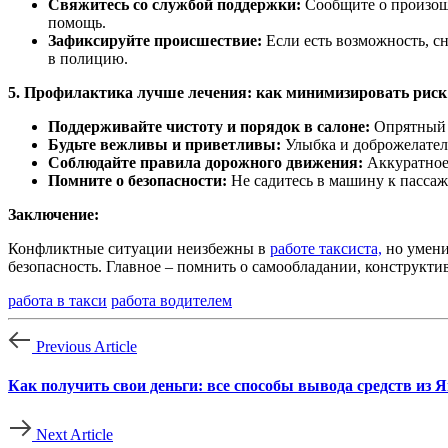
Свяжитесь со службой поддержки:
Сообщите о произоше
помощь.
Зафиксируйте происшествие:
Если есть возможность, сн
в полицию.
5. Профилактика лучше лечения: как минимизировать риск
Поддерживайте чистоту и порядок в салоне:
Опрятный в
Будьте вежливы и приветливы:
Улыбка и доброжелател
Соблюдайте правила дорожного движения:
Аккуратное
Помните о безопасности:
Не садитесь в машину к пасса
Заключение:
Конфликтные ситуации неизбежны в
работе таксиста,
но умени
безопасность. Главное – помнить о самообладании, конструкти
работа в такси
работа водителем
Previous Article
Как получить свои деньги: все способы вывода средств из 
Next Article