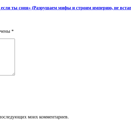
 если ты соня» (Разрушаем мифы и строим империю, не встава
ечены
*
ля последующих моих комментариев.