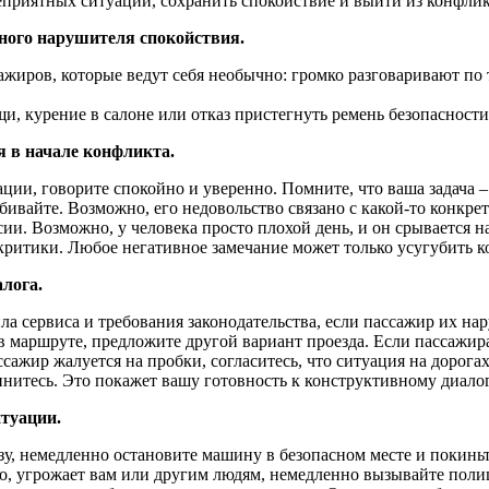
приятных ситуаций, сохранить спокойствие и выйти из конфлик
ьного нарушителя спокойствия.
иров, которые ведут себя необычно: громко разговаривают по т
, курение в салоне или отказ пристегнуть ремень безопасности
бя в начале конфликта.
ции, говорите спокойно и уверенно. Помните, что ваша задача –
ебивайте. Возможно, его недовольство связано с какой-то конкр
и. Возможно, у человека просто плохой день, и он срывается на
критики. Любое негативное замечание может только усугубить к
лога.
а сервиса и требования законодательства, если пассажир их нару
 маршруте, предложите другой вариант проезда. Если пассажир
сажир жалуется на пробки, согласитесь, что ситуация на дорог
нитесь. Это покажет вашу готовность к конструктивному диалог
итуации.
зу, немедленно остановите машину в безопасном месте и покиньт
но, угрожает вам или другим людям, немедленно вызывайте пол