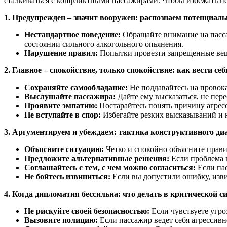
сталкиваться с конфликтными пассажирами. Чтобы избежать не
1. Предупрежден – значит вооружен: распознаем потенциал
Нестандартное поведение:
Обращайте внимание на пассаж
состоянии сильного алкогольного опьянения.
Нарушение правил:
Попытки провезти запрещенные вещи
2. Главное – спокойствие, только спокойствие: как вести се
Сохраняйте самообладание:
Не поддавайтесь на провока
Выслушайте пассажира:
Дайте ему высказаться, не пер
Проявите эмпатию:
Постарайтесь понять причину агресси
Не вступайте в спор:
Избегайте резких высказываний и 
3. Аргументируем и убеждаем: тактика конструктивного диа
Объясните ситуацию:
Четко и спокойно объясните правил
Предложите альтернативные решения:
Если проблема в
Соглашайтесь с тем, с чем можно согласиться:
Если пас
Не бойтесь извиниться:
Если вы допустили ошибку, изви
4. Когда дипломатия бессильна: что делать в критической с
Не рискуйте своей безопасностью:
Если чувствуете угро
Вызовите полицию:
Если пассажир ведет себя агрессив