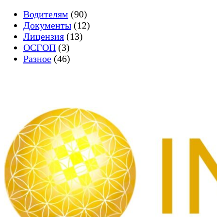
Водителям
(90)
Документы
(12)
Лицензия
(13)
ОСГОП
(3)
Разное
(46)