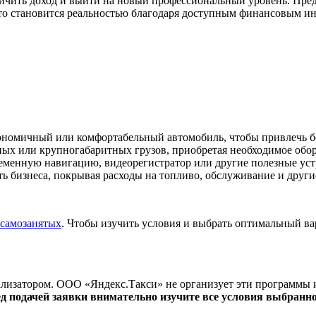
ичить доход и выйти на новый профессиональный уровень. Пред
это становится реальностью благодаря доступным финансовым и
ономичный или комфортабельный автомобиль, чтобы привлечь бо
ых или крупногабаритных грузов, приобретая необходимое оборуд
еменную навигацию, видеорегистратор или другие полезные уст
ь бизнеса, покрывая расходы на топливо, обслуживание и друг
самозанятых
. Чтобы изучить условия и выбрать оптимальный вар
лизатором. ООО «Яндекс.Такси» не организует эти программы 
д подачей заявки внимательно изучите все условия выбранн