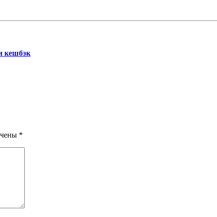
и кешбэк
ечены
*