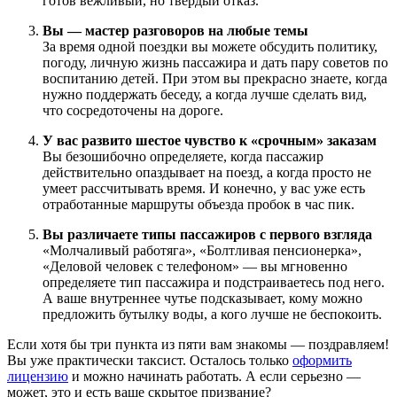
готов вежливый, но твердый отказ.
Вы — мастер разговоров на любые темы
За время одной поездки вы можете обсудить политику,
погоду, личную жизнь пассажира и дать пару советов по
воспитанию детей. При этом вы прекрасно знаете, когда
нужно поддержать беседу, а когда лучше сделать вид,
что сосредоточены на дороге.
У вас развито шестое чувство к «срочным» заказам
Вы безошибочно определяете, когда пассажир
действительно опаздывает на поезд, а когда просто не
умеет рассчитывать время. И конечно, у вас уже есть
отработанные маршруты объезда пробок в час пик.
Вы различаете типы пассажиров с первого взгляда
«Молчаливый работяга», «Болтливая пенсионерка»,
«Деловой человек с телефоном» — вы мгновенно
определяете тип пассажира и подстраиваетесь под него.
А ваше внутреннее чутье подсказывает, кому можно
предложить бутылку воды, а кого лучше не беспокоить.
Если хотя бы три пункта из пяти вам знакомы — поздравляем!
Вы уже практически таксист. Осталось только
оформить
лицензию
и можно начинать работать. А если серьезно —
может, это и есть ваше скрытое призвание?