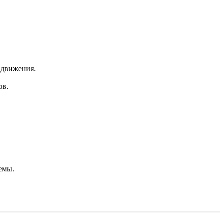
 движения.
ов.
емы.