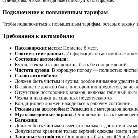
стандартам, чтобы всегда иметь доступ к платформе.
Подключение к повышенным тарифам
Чтобы подключиться к повышенным тарифам, оставьте заявку, 
Требования к автомобилю
Пассажирские места
: Не менее 6 мест.
Соответствие данных
: Информация об автомобиле долж
Состояние автомобиля
:
Кузов, стекла и фары должны быть без повреждений.
Чистота кузова
: В хорошую погоду — полностью чистый
Салон автомобиля
:
Должен быть чистым и сухим; особое внимание уделите к
В салоне не должно быть посторонних предметов, за искл
Отсутствие посторонних запахов, включая табачный дым 
Чехлы и накидки на сиденьях не допускаются.
Кондиционер должен находиться в рабочем состоянии.
Реклама на автомобиле
: Размещение материалов должно
Мультимедийные экраны
: Они должны быть выключены
Багажник
:
Должен быть чистым и вместительным, с достаточным ме
Допускается хранение только верхней одежды, зонта и дет
Зарядные устройства
: Они должны быть для iOS и Andro