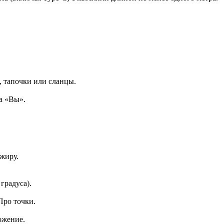
, тапочки или сланцы.
а «Вы».
жиру.
градуса).
Про точки.
ожение.