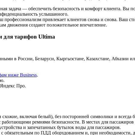
ная задача — обеспечить безопасность и комфорт клиента. Вы п
конфиденциальность услышанного.
ш профессионализм привлекает клиентов снова и снова. Ваш ст
кам движения создают положительное впечатление.
м для тарифов Ultima
ными в России, Беларуси, Кыргызстане, Казахстане, Абхазии 
ам ниже Business
.
ю.
Яндекс Про.
 схожие, включая белый), без посторонней символики и всегда 
с работающими ремнями безопасности. В местах для пассажиро
устройства и запечатанных бутылок воды для пассажиров.
с обязательным по ПДД оборудованием и, при необходимости, д