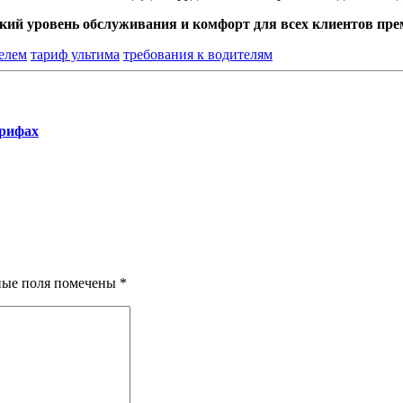
окий уровень обслуживания и комфорт для всех клиентов пр
елем
тариф ультима
требования к водителям
арифах
ные поля помечены
*